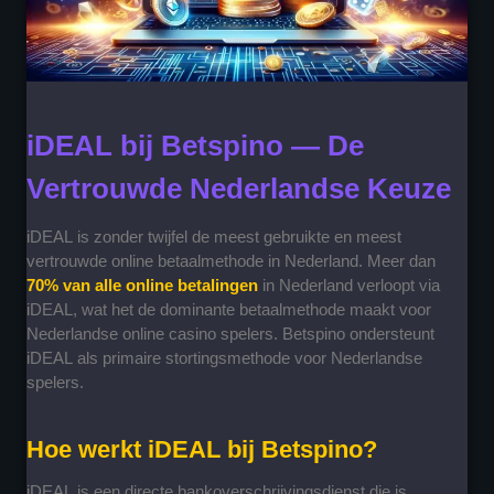
iDEAL bij Betspino — De
Vertrouwde Nederlandse Keuze
iDEAL is zonder twijfel de meest gebruikte en meest
vertrouwde online betaalmethode in Nederland. Meer dan
70% van alle online betalingen
in Nederland verloopt via
iDEAL, wat het de dominante betaalmethode maakt voor
Nederlandse online casino spelers. Betspino ondersteunt
iDEAL als primaire stortingsmethode voor Nederlandse
spelers.
Hoe werkt iDEAL bij Betspino?
iDEAL is een directe bankoverschrijvingsdienst die is