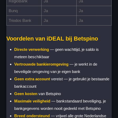
RegioBank
Ja
Ja
Bunq
Ja
Ja
Triodos Bank
Ja
Ja
Voordelen van iDEAL bij Betspino
Directe verwerking
— geen wachttijd, je saldo is
meteen beschikbaar
Vertrouwde bankieromgeving
— je werkt in de
beveiligde omgeving van je eigen bank
Geen extra account
vereist — je gebruikt je bestaande
bankaccount
Geen kosten
van Betspino
Maximale veiligheid
— bankstandaard beveiliging, je
bankgegevens worden nooit gedeeld met Betspino
Breed ondersteund
— vrijwel alle grote Nederlandse