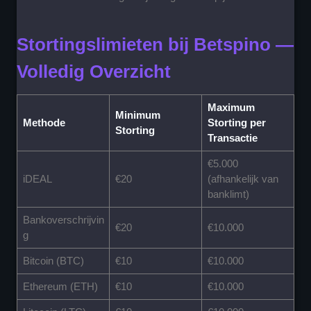
Stortingslimieten bij Betspino —
Volledig Overzicht
Maximum
Minimum
Methode
Storting per
Storting
Transactie
€5.000
iDEAL
€20
(afhankelijk van
banklimt)
Bankoverschrijvin
€20
€10.000
g
Bitcoin (BTC)
€10
€10.000
Ethereum (ETH)
€10
€10.000