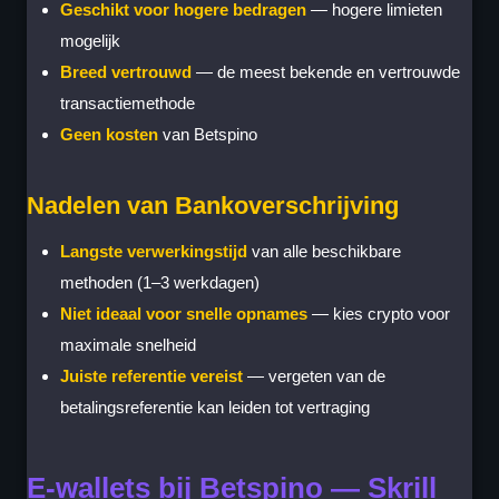
Geschikt voor hogere bedragen
— hogere limieten
mogelijk
Breed vertrouwd
— de meest bekende en vertrouwde
transactiemethode
Geen kosten
van Betspino
Nadelen van Bankoverschrijving
Langste verwerkingstijd
van alle beschikbare
methoden (1–3 werkdagen)
Niet ideaal voor snelle opnames
— kies crypto voor
maximale snelheid
Juiste referentie vereist
— vergeten van de
betalingsreferentie kan leiden tot vertraging
E-wallets bij Betspino — Skrill