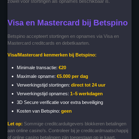
zowel voor stortingen als opnames beschikbaar is.
Visa en Mastercard bij Betspino
Betspino accepteert stortingen en opnames via Visa en
Mastercard creditcards en debetkaarten.
Visa/Mastercard kenmerken bij Betspino:
Minimale transactie:
€20
Maximale opname:
€5.000 per dag
Verwerkingstijd stortingen:
direct tot 24 uur
Verwerkingstijd opnames:
1–5 werkdagen
3D Secure verificatie voor extra beveiliging
Kosten van Betspino:
geen
Let op:
Sommige creditcarduitgevers blokkeren betalingen
aan online casino’s. Controleer bij je creditcardmaatschappij
of online casino betalingen zijn toegestaan op je kaart.