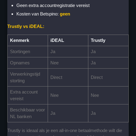
Geen extra accountregistratie vereist
Kosten van Betspino:
geen
Trustly vs iDEAL:
Kenmerk
iDEAL
Trustly
Stortingen
Ja
Ja
Opnames
Nee
Ja
Verwerkingstijd
Direct
Direct
storting
Extra account
Nee
Nee
vereist
Beschikbaar voor
Ja
Ja
NL banken
Trustly is ideaal als je een all-in-one betaalmethode wilt die