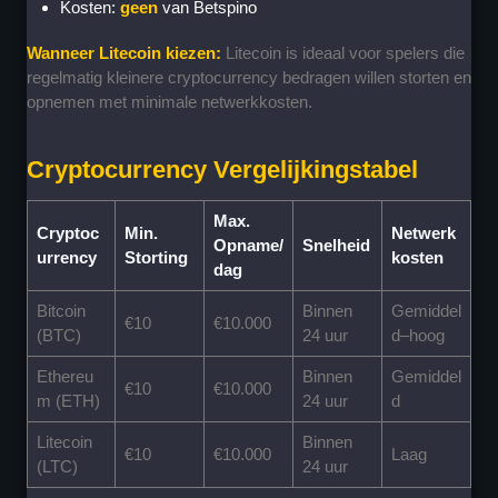
Kosten:
geen
van Betspino
Wanneer Litecoin kiezen:
Litecoin is ideaal voor spelers die
regelmatig kleinere cryptocurrency bedragen willen storten en
opnemen met minimale netwerkkosten.
Cryptocurrency Vergelijkingstabel
Max.
Cryptoc
Min.
Netwerk
Opname/
Snelheid
urrency
Storting
kosten
dag
Bitcoin
Binnen
Gemiddel
€10
€10.000
(BTC)
24 uur
d–hoog
Ethereu
Binnen
Gemiddel
€10
€10.000
m (ETH)
24 uur
d
Litecoin
Binnen
€10
€10.000
Laag
(LTC)
24 uur