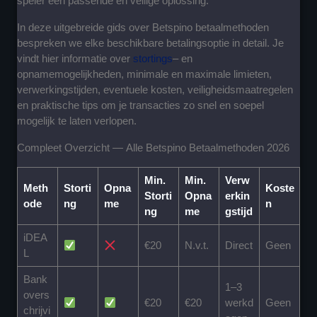
speler een passende en veilige oplossing.
In deze uitgebreide gids over Betspino betaalmethoden
bespreken we elke beschikbare betalingsoptie in detail. Je
vindt hier informatie over
stortings
– en
opnamemogelijkheden, minimale en maximale limieten,
verwerkingstijden, eventuele kosten, veiligheidsmaatregelen
en praktische tips om je transacties zo snel en soepel
mogelijk te laten verlopen.
Compleet Overzicht — Alle Betspino Betaalmethoden 2026
Min.
Min.
Verw
Meth
Storti
Opna
Koste
Storti
Opna
erkin
ode
ng
me
n
ng
me
gstijd
iDEA
€20
N.v.t.
Direct
Geen
L
Bank
1–3
overs
€20
€20
werkd
Geen
chrijvi