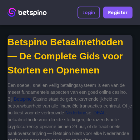
Skip
to
Login
Register
content
Betspino Betaalmethoden
— De Complete Gids voor
Storten en Opnemen
Een soepel, snel en veilig betalingssysteem is een van de
meest fundamentele aspecten van een goed online casino.
Bij
Betspino
Casino staat de gebruiksvriendelijkheid en
betrouwbaarheid van alle financiële transacties centraal. Of je
nu kiest voor de vertrouwde
Nederland
se
iDEAL
-
betaalmethode voor directe stortingen, de razendsnelle
cryptocurrency opname binnen 24 uur, of de traditionele
bankoverschrijving — Betspino biedt voor elke Nederlandse