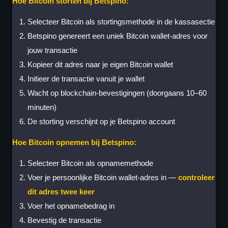
Hoe Bitcoin storten bij Betspino:
Selecteer Bitcoin als stortingsmethode in de kassasectie
Betspino genereert een uniek Bitcoin wallet-adres voor
jouw transactie
Kopieer dit adres naar je eigen Bitcoin wallet
Initieer de transactie vanuit je wallet
Wacht op blockchain-bevestigingen (doorgaans 10–60
minuten)
De storting verschijnt op je Betspino account
Hoe Bitcoin opnemen bij Betspino:
Selecteer Bitcoin als opnamemethode
Voer je persoonlijke Bitcoin wallet-adres in —
controleer
dit adres twee keer
Voer het opnamebedrag in
Bevestig de transactie