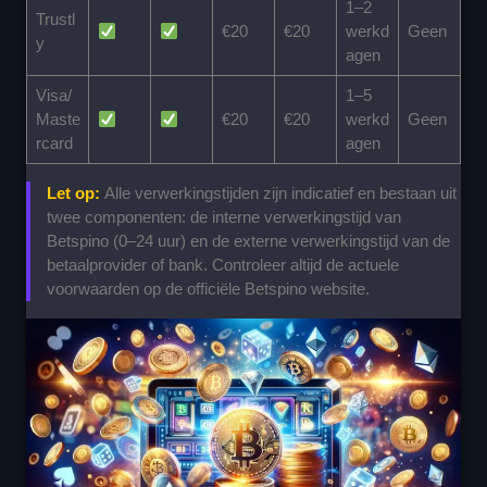
1–2
Trustl
€20
€20
werkd
Geen
y
agen
Visa/
1–5
Maste
€20
€20
werkd
Geen
rcard
agen
Let op:
Alle verwerkingstijden zijn indicatief en bestaan uit
twee componenten: de interne verwerkingstijd van
Betspino (0–24 uur) en de externe verwerkingstijd van de
betaalprovider of bank. Controleer altijd de actuele
voorwaarden op de officiële Betspino website.