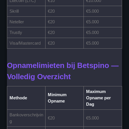
Litecoin (LTC)
€10
€10.000
Skrill
€20
€5.000
Neteller
€20
€5.000
Trustly
€20
€5.000
Visa/Mastercard
€20
€5.000
Opnamelimieten bij Betspino —
Volledig Overzicht
Maximum
Minimum
Methode
Opname per
Opname
Dag
Bankoverschrijvin
€20
€5.000
g