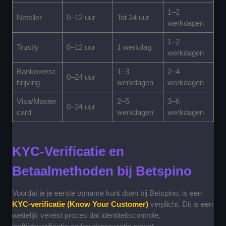
1–2
Neteller
0–12 uur
Tot 24 uur
werkdagen
1–2
Trustly
0–12 uur
1 werkdag
werkdagen
Bankoversc
1–3
2–4
0–24 uur
hrijving
werkdagen
werkdagen
Visa/Master
2–5
3–6
0–24 uur
card
werkdagen
werkdagen
KYC-Verificatie en
Betaalmethoden bij Betspino
Voordat je je eerste opname kunt doen bij Betspino, is een
KYC-verificatie (Know Your Customer)
verplicht. Dit is een
wettelijk vereist proces dat identiteitscontrole,