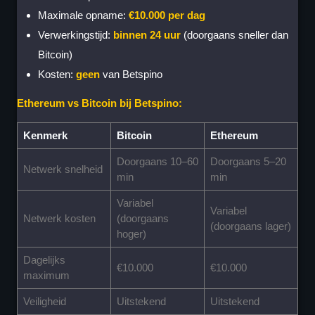
Maximale opname:
€10.000 per dag
Verwerkingstijd:
binnen 24 uur
(doorgaans sneller dan
Bitcoin)
Kosten:
geen
van Betspino
Ethereum vs Bitcoin bij Betspino:
Kenmerk
Bitcoin
Ethereum
Doorgaans 10–60
Doorgaans 5–20
Netwerk snelheid
min
min
Variabel
Variabel
Netwerk kosten
(doorgaans
(doorgaans lager)
hoger)
Dagelijks
€10.000
€10.000
maximum
Veiligheid
Uitstekend
Uitstekend