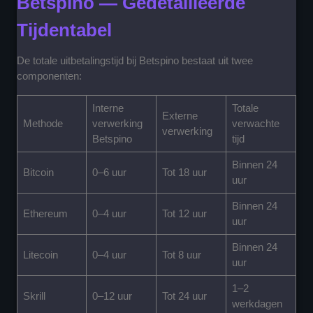
Betspino — Gedetailleerde
Tijdentabel
De totale uitbetalingstijd bij Betspino bestaat uit twee
componenten:
Interne
Totale
Externe
Methode
verwerking
verwachte
verwerking
Betspino
tijd
Binnen 24
Bitcoin
0–6 uur
Tot 18 uur
uur
Binnen 24
Ethereum
0–4 uur
Tot 12 uur
uur
Binnen 24
Litecoin
0–4 uur
Tot 8 uur
uur
1–2
Skrill
0–12 uur
Tot 24 uur
werkdagen