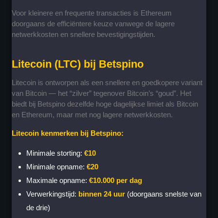
Voor kleinere en frequente transacties is Ethereum
doorgaans de efficiëntere keuze vanwege de lagere
netwerkkosten en snellere bevestigingstijden.
Litecoin (LTC) bij Betspino
Litecoin is ontworpen als een snellere en goedkopere variant
van Bitcoin — het “zilver” tegenover Bitcoin’s “goud”. Het
biedt bij Betspino dezelfde hoge dagelijkse limiet als Bitcoin
en Ethereum, maar met nog lagere netwerkkosten.
Litecoin kenmerken bij Betspino:
Minimale storting:
€10
Minimale opname:
€20
Maximale opname:
€10.000 per dag
Verwerkingstijd:
binnen 24 uur
(doorgaans snelste van
de drie)