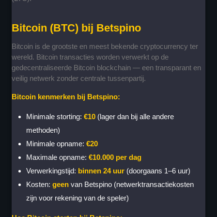
Bitcoin (BTC) bij Betspino
Bitcoin is de grootste en meest bekende cryptocurrency ter
wereld. Bitcoin transacties worden verwerkt op de
gedecentraliseerde Bitcoin blockchain — een transparant en
veilig netwerk zonder centrale tussenpartij.
Bitcoin kenmerken bij Betspino:
Minimale storting:
€10
(lager dan bij alle andere
methoden)
Minimale opname:
€20
Maximale opname:
€10.000 per dag
Verwerkingstijd:
binnen 24 uur
(doorgaans 1–6 uur)
Kosten:
geen
van Betspino (netwerktransactiekosten
zijn voor rekening van de speler)